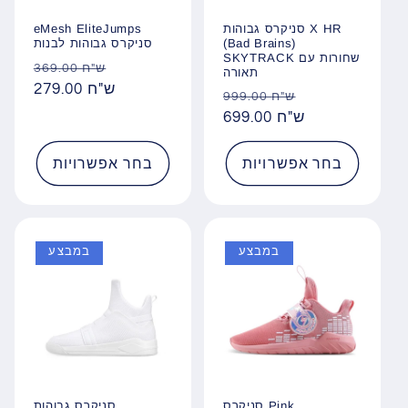
סניקרס גבוהות X HR
eMesh EliteJumps
(Bad Brains)
סניקרס גבוהות לבנות
SKYTRACK שחורות עם
מחיר
מחיר
369.00 ש"ח
תאורה
מבצע
279.00 ש"ח
רגיל
מחיר
מחיר
999.00 ש"ח
מבצע
699.00 ש"ח
רגיל
בחר אפשרויות
בחר אפשרויות
במבצע
במבצע
סניקרס Pink
סניקרס גבוהות