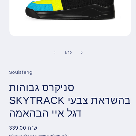
Open
media
1
in
מתוך
1
/
10
gallery
view
Soulsfeng
סניקרס גבוהות
SKYTRACK בהשראת צבעי
דגל איי הבהאמה
339.00 ש"ח
מחיר
רגיל