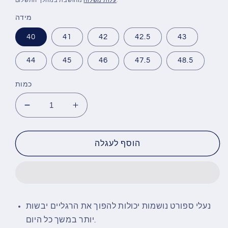
מחושבת במהלך התשלום.
עלות משלוח
מידה
40
41
42
42.5
43
44
45
46
47.5
48.5
כמות
הגדל
הפחת
את
את
הכמות
הכמות
עבור
עבור
הוסף לעגלה
סניקרס
סניקרס
גבוהות
גבוהות
SKYTRACK
SKYTRACK
בהשראת
בהשראת
צבעי
צבעי
נעלי ספורט נושמות יכולות להפוך את הרגליים יבשות
דגל
דגל
יותר במשך כל היום.
איי
איי