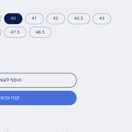
40
41
42
42.5
43
47.5
48.5
הוסף לעגל
קנה עכשיו
CK