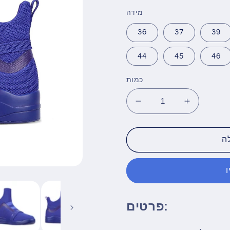
מידה
36
37
39
44
45
46
כמות
הגדל
הפחת
את
את
הכמות
הכמות
עבור
עבור
ה
סניקרס
סניקרס
גבוהות
גבוהות
SKYTRACK
SKYTRA
Mesh
Mesh
Knit
Knit
פרטים:
כחולות
כחולות