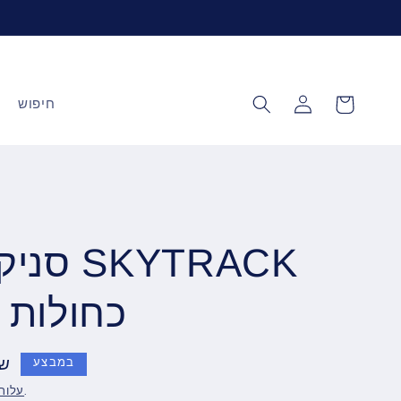
עגלה
התחברות
חיפוש
סניקרס 
Mesh Knit כחולות
9.00
במבצע
מחושבת במהלך התשלום.
עלות