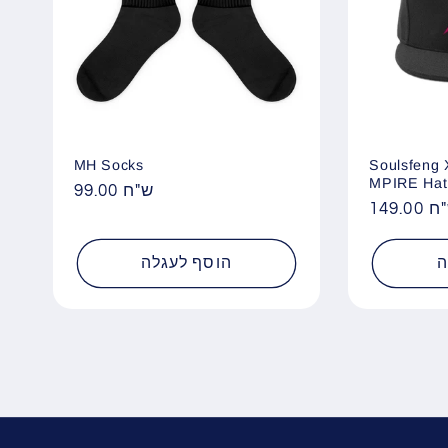
MH Socks
Soulsfeng
MPIRE Hat
99.00 ש"ח
מחיר
14 ש"ח
מחיר
רגיל
רגיל
ה
הוסף לעגלה