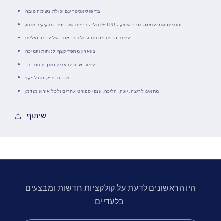
בד פוליאסטר עם יכולת נשימה טובה
סוליה ביניים של ריפוד חלקיקים מסוג E-TPU וסוליית גומי עמידה בפני שחיקה
עיצוב הדפס פרחים גדול בצד אחד של ערפד נעליים
צווארון מרופד קצף לנוחות ותמיכה
עיצוב שרוכים עליון נמוך ובטנת בד
מדרס נתיק נוח לניקוי
מתאים לריצה, יוגה, הליכה, ענפי ספורט אחרים ולכל אירוע מזדמן
שיתוף
היו הראשונים לדעת על קולקציות חדשות ומבצעים
בלעדיים.