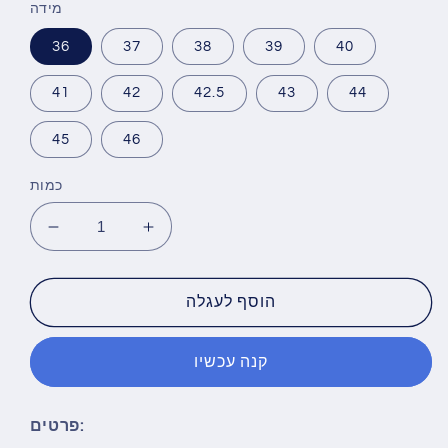
מידה
36
37
38
39
40
41
42
42.5
43
44
45
46
כמות
הגדל
הפחת
את
את
הכמות
הכמות
עבור
עבור
הוסף לעגלה
סניקרס
סניקרס
אופנתיות
אופנתיות
קנה עכשיו
Flower
Flower
Couples
Couples
פרטים: