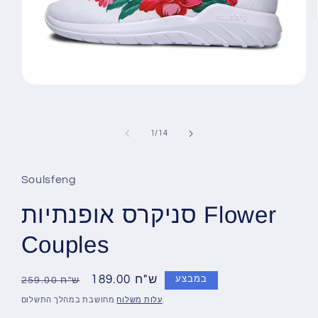
Open
media
1
in
gallery
מתוך
1
/
14
view
Soulsfeng
סניקרס אופנתיות Flower
Couples
189.00 ש"ח
מחיר
מחיר
במבצע
259.00 ש"ח
מבצע
רגיל
מחושבת במהלך התשלום.
עלות משלוח