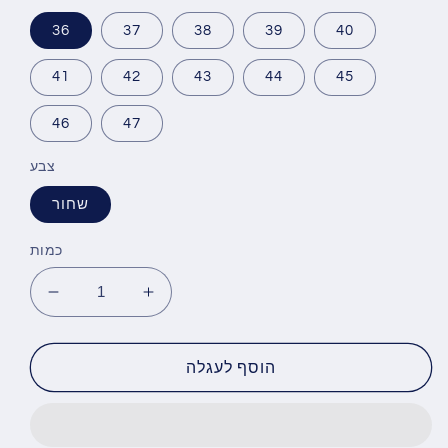
36
37
38
39
40
41
42
43
44
45
46
47
צבע
שחור
כמות
הגדל
הפחת
את
את
הכמות
הכמות
עבור
עבור
הוסף לעגלה
סניקרס
סניקרס
גבוהות
גבוהות
Rock
Rock