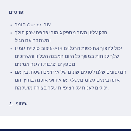
Stone
Stone
בעיצוב
בעיצוב
פרטים:
עור
עור
נחש
נחש
חומר Ourter: עור
שחור
שחור
חלק עליון מעור מספק גימור יפהפה שרק הולך
ומשתבח עם הגיל
עיצוב סוליית גומי ו-AIR יכול להפוך את כפות הרגליים
שלך לנוחות במשך כל היום
המבנה העליון והשרוכים
מספקים יציבות והגנה אמינים
המגפונים שלנו לסוגים שונים של אירועים ושטח, בין אם
אתה בימים גשומים/שלג, או אירועי אופנה בחוץ, הם
יכולים לענות על הציפיות שלך בצורה מושלמת.
שיתוף