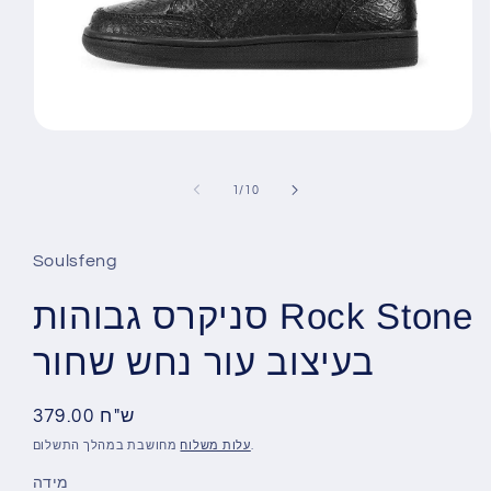
Open
media
1
in
מתוך
1
/
10
gallery
view
Soulsfeng
סניקרס גבוהות Rock Stone
בעיצוב עור נחש שחור
379.00 ש"ח
מחיר
רגיל
מחושבת במהלך התשלום.
עלות משלוח
מידה