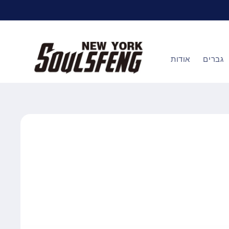
דלג
לתוכן
גברים
אודות
דלג
למידע
על
מוצרים