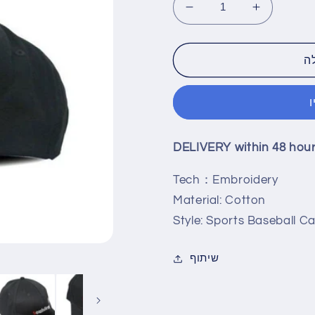
הגדל
הפחת
את
את
הכמות
הכמות
עבור
עבור
ה
Adjustable
Adjustabl
Hat
Hat
DELIVERY within 48 hou
Tech：Embroidery
Material: Cotton
Style: Sports Baseball 
שיתוף