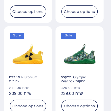
price
Choose options
Choose options
Sale
Sale
סניקרס Olympic
סניקרס Plutonium
Peacock ירוקות
צהובות
Regular
Sale
Regular
Sale
329.00 ש"ח
279.00 ש"ח
price
209.00 ש"ח
price
price
239.00 ש"ח
price
Choose options
Choose options