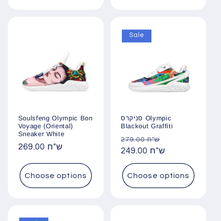
Sale
Soulsfeng Olympic Bon
סניקרס Olympic
Voyage (Oriental)
Blackout Graffiti
Sneaker White
Regular
Sale
279.00 ש"ח
Regular
269.00 ש"ח
price
249.00 ש"ח
price
price
Choose options
Choose options