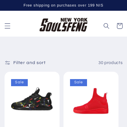
Skip to
Free shipping on purchases over 199 NIS
content
Cart
Filter and sort
30 products
Sale
Sale